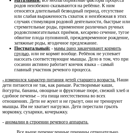
Натальный:
все неблагоприятные факторы процесса
родов неизбежно сказываются на ребёнке. К ним
относятся длительный безводный период, отсутствие
или слабая выраженность схваток и неизбежная в этих
случаях стимуляция родовой деятельности, быстрые или
стремительные роды, применение различных ручных
родовспомогательных приёмов, кесарево сечение, тугое
обвитие плода пуповиной, преждевременное рождение,
затяжные роды, ягодичное предлежание.
Постнатальный:
-
мамы рано заканчивают кормить
грудью,
или не кормят вообще. Ребёнок не успевает
насосать соответствующие мышцы. Дело в том, что при
сосании активно работает кончик языка – самый
главный участник речевого процесса.
-
изменился характер питания детей старшего возраста.
Наши
дети питаются не так, как раньше. Растворимые каши,
йогурты, бананы, овощные и фруктовые пюре, свежий хлеб и
сдобное печенье – эта пища неестественна во всех
отношениях. Дети не жуют и не грызут, они не тренируют
мышцы. Им не хватает нагрузки. Дети перестали грызть
морковку, сухарики, кочерыжку.
-
аномалии в строении речевого аппарата.
Все выше перечисленные причины отрицательно