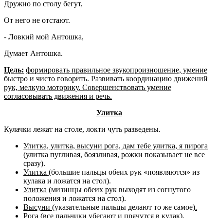
Дружно по столу бегут,
От него не отстают.
- Ловкий мой Антошка,
Думает Антошка.
Цель:
формировать правильное звукопроизношение, умение
быстро и чисто говорить. Развивать координацию движений
рук, мелкую моторику. Совершенствовать умение
согласовывать движения и речь.
Улитка
Кулачки лежат на столе, локти чуть разведены.
Улитка, улитка, высуни рога, дам тебе улитка, я пирога
(улитка пугливая, боязливая, рожки показывает не все
сразу).
Улитка
(большие пальцы обеих рук «появляются» из
кулака и ложатся на стол).
Улитка
(мизинцы обеих рук выходят из согнутого
положения и ложатся на стол).
Высуни (
указательные пальцы делают то же самое
).
Рога
(все пальчики убегают и прячутся в кулак).