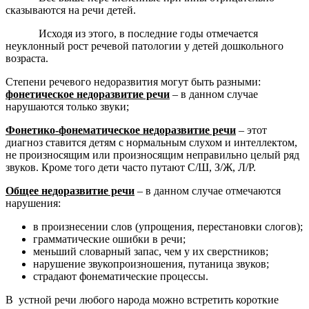
сказываются на речи детей.
Исходя из этого, в последние годы отмечается
неуклонный рост речевой патологии у детей дошкольного
возраста.
Степени речевого недоразвития могут быть разными:
фонетическое недоразвитие речи
– в данном случае
нарушаются только звуки;
Фонетико-фонематическое недоразвитие речи
– этот
диагноз ставится детям с нормальным слухом и интеллектом,
не произносящим или произносящим неправильно целый ряд
звуков. Кроме того дети часто путают С/Ш, З/Ж, Л/Р.
Общее недоразвитие речи
– в данном случае отмечаются
нарушения:
в произнесении слов (упрощения, перестановки слогов);
грамматические ошибки в речи;
меньший словарный запас, чем у их сверстников;
нарушение звукопроизношения, путаница звуков;
страдают фонематические процессы.
В устной речи любого народа можно встретить короткие