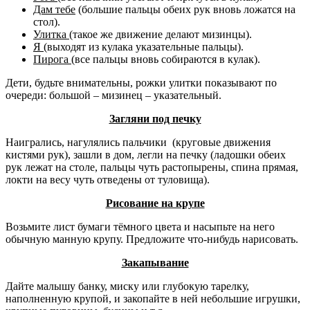
Дам тебе
(большие пальцы обеих рук вновь ложатся на
стол).
Улитка
(такое же движение делают мизинцы).
Я
(выходят из кулака указательные пальцы).
Пирога
(все пальцы вновь собираются в кулак).
Дети, будьте внимательны, рожки улитки показывают по
очереди: большой – мизинец – указательный.
Загляни под печку
Наигрались, нагулялись пальчики (круговые движения
кистями рук), зашли в дом, легли на печку (ладошки обеих
рук лежат на столе, пальцы чуть растопырены, спина прямая,
локти на весу чуть отведены от туловища).
Рисование на крупе
Возьмите лист бумаги тёмного цвета и насыпьте на него
обычную манную крупу. Предложите что-нибудь нарисовать.
Закапывание
Дайте малышу банку, миску или глубокую тарелку,
наполненную крупой, и закопайте в ней небольшие игрушки,