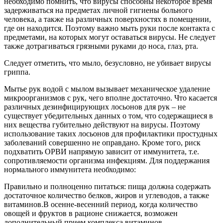
необходимо помнить, что вирусы способны некоторое время
задерживаться на предметах личной гигиены больного
человека, а также на различных поверхностях в помещении,
где он находится. Поэтому важно мыть руки после контакта с
предметами, на которых могут оставаться вирусы. Не следует
также дотрагиваться грязными руками до носа, глаз, рта.
Следует отметить, что мыло, безусловно, не убивает вирусы
гриппа.
Мытье рук водой с мылом вызывает механическое удаление
микроорганизмов с рук, чего вполне достаточно. Что касается
различных дезинфицирующих лосьонов для рук – не
существует убедительных данных о том, что содержащиеся в
них вещества губительно действуют на вирусы. Поэтому
использование таких лосьонов для профилактики простудных
заболеваний совершенно не оправдано. Кроме того, риск
подхватить ОРВИ напрямую зависит от иммунитета, т.е.
сопротивляемости организма инфекциям. Для поддержания
нормального иммунитета необходимо:
Правильно и полноценно питаться: пища должна содержать
достаточное количество белков, жиров и углеводов, а также
витаминов.В осенне-весенний период, когда количество
овощей и фруктов в рационе снижается, возможен
дополнительный прием комплекса витаминов.