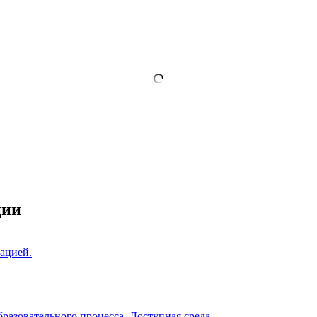
ции
ацией.
разовательного процесса. Доступная среда